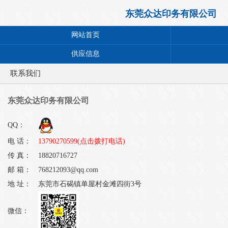
东莞众达印务有限公司
网站首页
供应信息
联系我们
东莞众达印务有限公司
QQ：
电 话：
13790270599(点击拨打电话)
传 真：
18820716727
邮 箱：
768212093@qq.com
地 址：
东莞市石碣镇单屋村金滩四街3号
微信：